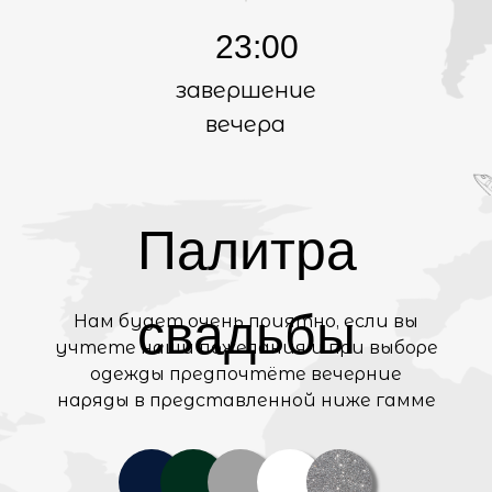
23:00
завершение
вечера
Палитра
свадьбы
Нам будет очень приятно, если вы
учтете наши пожелания и при выборе
одежды предпочтёте вечерние
наряды в представленной ниже гамме