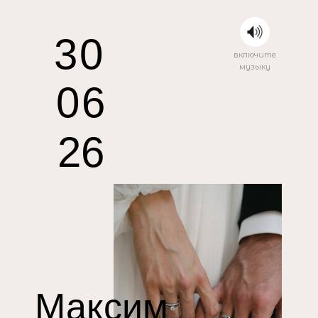
30
включите
музыку
06
26
Максим