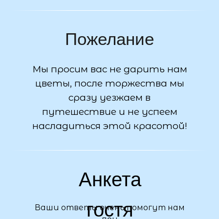
Пожелание
Мы просим вас не дарить нам
цветы, после торжества мы
сразу уезжаем в
путешествие и не успеем
насладиться этой красотой!
Анкета
гостя
Ваши ответы очень помогут нам