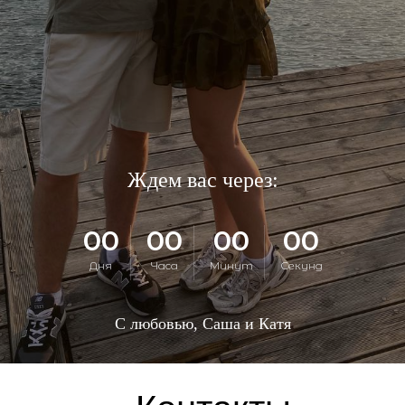
Ждем вас через:
00
00
00
00
Дня
Часа
Минут
Секунд
С любовью, Саша и Катя