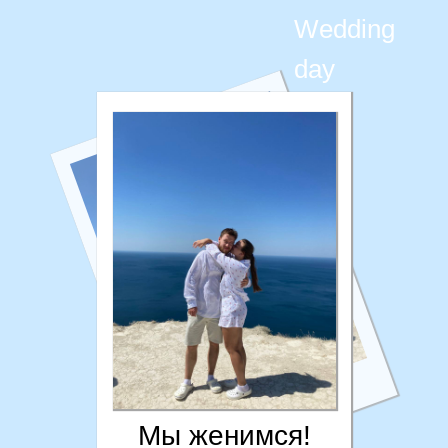
Wedding
day
Мы женимся!