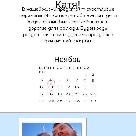
Катя!
В нашей жизни предстоят счастливые
перемены! Мы хотим, чтобы в этот день
рядом с нами были самые близкие и
дорогие для нас люди. Будем рады
разделить с вами чудесный праздник в
день нашей свадьбы.
Ноябрь
пн вт ср чт пт сб
вс
1
2
3
4
5
6
7
8
9
10
11
12
13
14
15
16
17
18
19
20
21
22
23
24
25
26
27
28
29
30